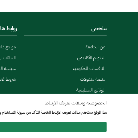
ملخص
روابط ها
عن الجامعة
مواقع ذا
التقويم الأكاديمي
البيانات ا
المنافسات الحكومية
سياسة الب
منصة منقولات
شروط الا
الوثائق التنظيمية
الخصوصية وملفات تعريف الارتباط
Menu Copyright
خريطة الموقع
هذا الموقع يستخدم ملفات تعريف الارتباط الخاصة للتأكد من سهولة الاستخدام 
جميع الحقوق محفوظة لجامعة الإمير سطام بن عبد العزيز © 2026
تم تطويره وصيانته بواسطة [الإدارة العامة لتقنيه المعلومات]
تاريخ آخر تعديل:
05/11/2025